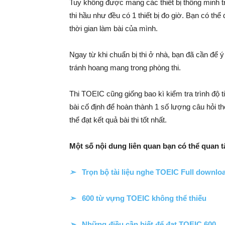
Tuy không được mang các thiết bị thông minh t
thi hầu như đều có 1 thiết bị đo giờ. Bạn có thể 
thời gian làm bài của mình.
Ngay từ khi chuẩn bị thi ở nhà, bạn đã cần để ý
tránh hoang mang trong phòng thi.
Thi TOEIC cũng giống bao kì kiểm tra trình độ 
bài cố định để hoàn thành 1 số lượng câu hỏi the
thể đạt kết quả bài thi tốt nhất.
Một số nội dung liên quan bạn có thể quan 
➣
Trọn bộ tài liệu nghe TOEIC Full downlo
➣
600 từ vựng TOEIC không thể thiếu
➣
Những điều cần biết để đạt TOEIC 600