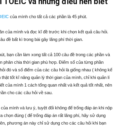
ài TOEIC và những điều nên biết
OEIC
của mình cho tất cả các phần là 45 phút.
 của mình và đọc kĩ đề trước khi chọn kết quả câu hỏi.
 đề bất kì trong bài gây lãng phí thời gian.
hút, bạn cần làm xong tất cả 100 câu đề trong các phần và
ần phân chia thời gian phù hợp. Điểm số của từng phần
ỏi đó và số điểm của các câu hỏi là giống nhau ( không kể
hật tốt kĩ năng quản lý thời gian của mình, chỉ khi quản lí
viết của mình 1 cách tổng quan nhất và kết quả tốt nhất, nên
hần cho các câu hỏi về sau.
 của mình và lưu ý, tuyệt đối không để trống đáp án khi nộp
a chọn đúng ( để trống đáp án rất lãng phí, hãy sử dụng
ên, phương án này chỉ sử dụng cho các câu hỏi khi bạn