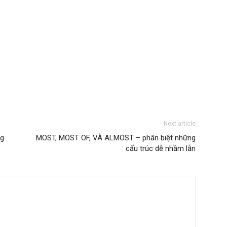
Next article
ng
MOST, MOST OF, VÀ ALMOST – phân biệt những
cấu trúc dễ nhầm lẫn