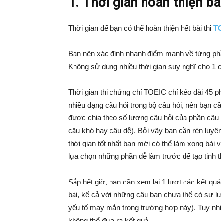
1. Thời gian hoàn thiện b
Thời gian để bạn có thể hoàn thiện hết bài thi
T
Bạn nên xác định nhanh điểm mạnh về từng phần
Không sử dụng nhiều thời gian suy nghĩ cho 1 câu
Thời gian thi chứng chỉ TOEIC chỉ kéo dài 45 p
nhiều dạng câu hỏi trong bộ câu hỏi, nên bạn c
được chia theo số lượng câu hỏi của phần câu h
câu khó hay câu dễ). Bởi vậy bạn cần rèn luyện t
thời gian tốt nhất bạn mới có thể làm xong bài 
lựa chọn những phần dễ làm trước để tạo tinh t
Sắp hết giờ, bạn cần xem lại 1 lượt các kết quả
bài, kể cả với những câu bạn chưa thể có sự lự
yếu tố may mắn trong trường hợp này). Tuy nhi
không thể đưa ra kết quả.