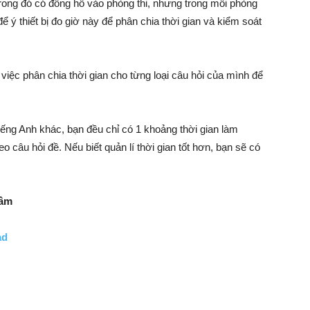
rong đó có đồng hồ vào phòng thi, nhưng trong mỗi phòng
để ý thiết bị đo giờ này để phân chia thời gian và kiểm soát
 việc phân chia thời gian cho từng loại câu hỏi của mình để
tiếng Anh khác, bạn đều chỉ có 1 khoảng thời gian làm
o câu hỏi đề. Nếu biết quản lí thời gian tốt hơn, bạn sẽ có
tâm
ad