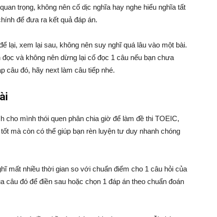
quan trọng, không nên cố dịc nghĩa hay nghe hiểu nghĩa tất
hính để đưa ra kết quả đáp án.
ể lại, xem lại sau, không nên suy nghĩ quá lâu vào một bài.
hần đọc và không nên dừng lại cố đọc 1 câu nếu bạn chưa
 câu đó, hãy next làm câu tiếp nhé.
ài
ạch cho mình thói quen phân chia giờ để làm đề thi TOEIC,
i tốt mà còn có thể giúp bạn rèn luyện tư duy nhanh chóng
ghĩ mất nhiều thời gian so với chuẩn điểm cho 1 câu hỏi của
ua câu đó để điền sau hoặc chọn 1 đáp án theo chuẩn đoán