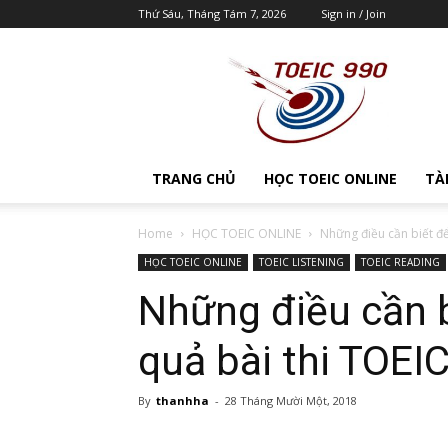
Thứ Sáu, Tháng Tám 7, 2026
Sign in / Join
Luyện
thi
TOEIC
990
|
Hướng
TRANG CHỦ
HỌC TOEIC ONLINE
TÀI
dẫn
tự
học
Home
HỌC TOEIC ONLINE
Những điều cần biết để
TOEIC
HỌC TOEIC ONLINE
TOEIC LISTENING
TOEIC READING
990
Những điều cần b
|
Tài
liệu
quả bài thi TOEI
luyện
thi
TOEIC
By
thanhha
-
28 Tháng Mười Một, 2018
Share