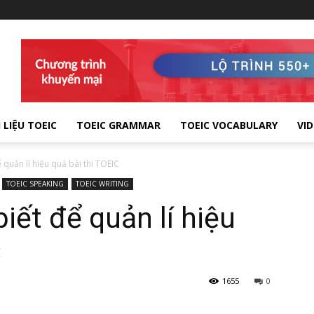
 LIỆU TOEIC
TOEIC GRAMMAR
TOEIC VOCABULARY
VI
 quản lí hiệu quả bài thi TOEIC
TOEIC SPEAKING
TOEIC WRITING
iết để quản lí hiệu
C
1655
0