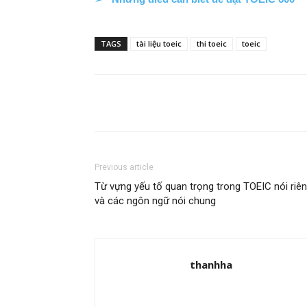
TAGS
tài liệu toeic
thi toeic
toeic
Share
Previous article
Từ vựng yếu tố quan trọng trong TOEIC nói riê
và các ngôn ngữ nói chung
thanhha