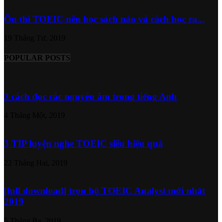
Ôn thi TOEIC nên học sách nào và cách học ra...
19 Tháng Tư, 2019
POPULAR POSTS
3 cách đọc các nguyên âm trong tiếng Anh
4 Tháng Một, 2019
3 TIP luyện nghe TOEIC siêu hiệu quả
22 Tháng Hai, 2019
[full download] trọn bộ TOEIC Analyst mới nhất
2019
5 Tháng Ba, 2019