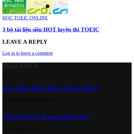
HỌC TOEIC ONLINE
3 bộ tài liệu siêu HOT luyện thi TOEIC
LEAVE A REPLY
Log in to leave a comment
EDITOR PICKS
Học từ đâu để đạt điểm tối đa TOEIC?
15 Tháng Mười Một, 2024
Thi thử TOEIC Format mới ở đâu?
25 Tháng Tư, 2019