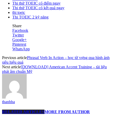
Thi thử TOEIC có điểm ngay
Thi thử TOEIC có kết quả ngay
thi toeic
Thi TOEIC 2 kỹ năng
Share
Facebook
Twitter
Google+
Pinterest
WhatsApp
Previous article
Phrasal Verb In Action – học từ vựng qua hình ảnh
siêu hiệu quả
Next article
[DOWNLOAD] American Accent Training – tài liệu
phát âm chuẩn Mỹ
thanhha
RELATED ARTICLES
MORE FROM AUTHOR