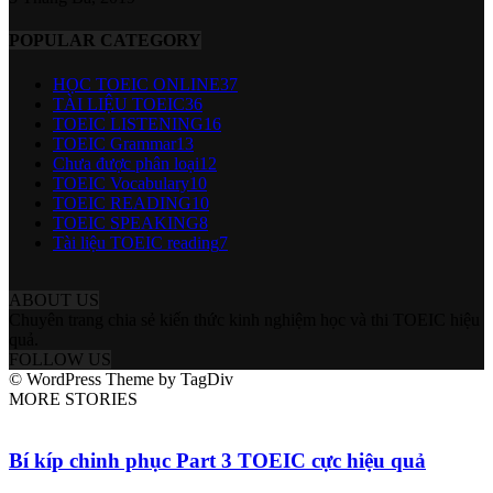
POPULAR CATEGORY
HỌC TOEIC ONLINE
37
TÀI LIỆU TOEIC
36
TOEIC LISTENING
16
TOEIC Grammar
13
Chưa được phân loại
12
TOEIC Vocabulary
10
TOEIC READING
10
TOEIC SPEAKING
8
Tài liệu TOEIC reading
7
ABOUT US
Chuyên trang chia sẻ kiến thức kinh nghiệm học và thi TOEIC hiệu
quả.
FOLLOW US
© WordPress Theme by TagDiv
MORE STORIES
Bí kíp chinh phục Part 3 TOEIC cực hiệu quả