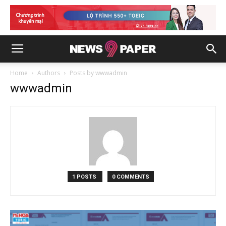
Home
Authors
Posts by wwwadmin
wwwadmin
1 POSTS
0 COMMENTS