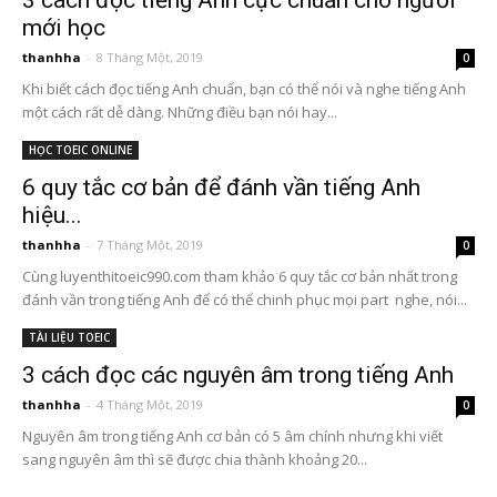
mới học
thanhha
-
8 Tháng Một, 2019
0
Khi biết cách đọc tiếng Anh chuẩn, bạn có thể nói và nghe tiếng Anh
một cách rất dễ dàng. Những điều bạn nói hay...
HỌC TOEIC ONLINE
6 quy tắc cơ bản để đánh vần tiếng Anh
hiệu...
thanhha
-
7 Tháng Một, 2019
0
Cùng luyenthitoeic990.com tham khảo 6 quy tắc cơ bản nhất trong
đánh vần trong tiếng Anh để có thể chinh phục mọi part nghe, nói...
TÀI LIỆU TOEIC
3 cách đọc các nguyên âm trong tiếng Anh
thanhha
-
4 Tháng Một, 2019
0
Nguyên âm trong tiếng Anh cơ bản có 5 âm chính nhưng khi viết
sang nguyên âm thì sẽ được chia thành khoảng 20...