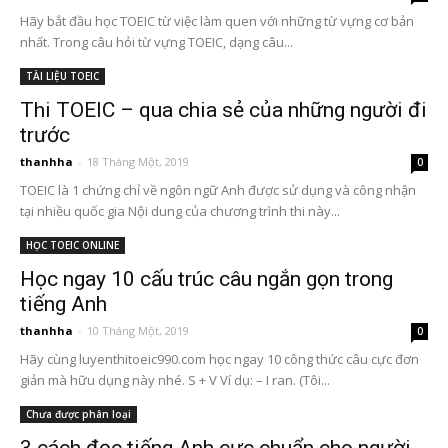
Hãy bắt đầu học TOEIC từ việc làm quen với những từ vựng cơ bản
nhất. Trong câu hỏi từ vựng TOEIC, dạng câu...
TÀI LIỆU TOEIC
Thi TOEIC – qua chia sẻ của những người đi
trước
thanhha
-
18 Tháng Một, 2019
0
TOEIC là 1 chứng chỉ về ngôn ngữ Anh được sử dụng và công nhận
tại nhiều quốc gia Nội dung của chương trình thi này...
HỌC TOEIC ONLINE
Học ngay 10 cấu trúc câu ngắn gọn trong
tiếng Anh
thanhha
-
10 Tháng Một, 2019
0
Hãy cùng luyenthitoeic990.com học ngay 10 công thức câu cực đơn
giản mà hữu dụng này nhé. S + V Ví dụ: – I ran. (Tôi...
Chưa được phân loại
3 cách đọc tiếng Anh cực chuẩn cho người