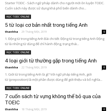
Starter TOEIC - Sách ngữ pháp dành cho người mới ôn luyện TOEIC.
Cuốn sách này được sử dụng khá phổ biến dành cho...
HỌC TOEIC ONLINE
5 từ loại cơ bản nhất trong tiếng Anh
thanhha
-
29 Tháng Một, 2019
0
1. Động từ trong tiếng Anh Bài chi tiết: Động từ trong tiếng Anh Động
từ là những từ dùng để chỉ hành động, trạng thái...
HỌC TOEIC ONLINE
4 loại giới từ thường gặp trong tiếng Anh
thanhha
-
22 Tháng Một, 2019
0
1. Giới từ trong tiếng Anh là gì? Với ngữ pháp tiếng Anh, giới
từ (preposition) là một phần được dùng để giới thiệu và bổ nghĩa...
HỌC TOEIC ONLINE
7 cuốn sách từ vựng không thể bỏ qua của
TOEIC
thanhha
-
18 Tháng Một, 2019
0